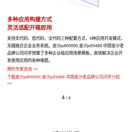
多种应用构建方式
异
灵活适配开箱即用
模
本、
支持无代码、低代码、全代码三种配置方式，5种应用开发模式，
金沙
 可
无缝融合企业业务系统。金沙js800000,金沙js93488,中国金沙老
信
域知
品牌公司问学预置了多种企业级应用场景模板，高效解决企业开
算
发使用应用的各种难题。
心
预约专家咨询 >>
预约
绍
下载金沙js800000,金沙js93488,中国金沙老品牌公司问学介绍
下载
>>
>>
4
/
4