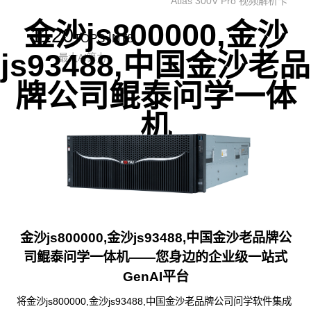
Atlas 300V Pro 视频解析卡
金沙js800000,金沙
1120
TOPS INT8
js93488,中国金沙老品
最大AI算力
牌公司鲲泰问学一体
机
金沙js800000,金沙js93488,中国金沙老品牌公
司鲲泰问学一体机——您身边的企业级一站式
GenAI平台
将金沙js800000,金沙js93488,中国金沙老品牌公司问学软件集成