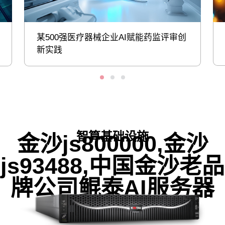
某500强医疗器械企业AI赋能药监评审创
新实践
智算基础设施
金沙js800000,金沙
js93488,中国金沙老品
牌公司鲲泰AI服务器