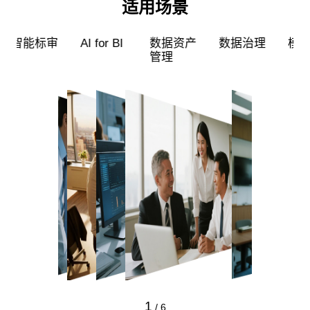
适用场景
超级员工
智能标审
AI for BI
数据资产
管理
1
/
6