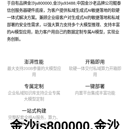
于自有品牌金沙js800000,金沙js93488,中国金沙老品牌公司鲲泰
信创服务器硬件底座，为客户提供私域生成式AI敏捷落地的软硬
一体式解决方案。兼顾企业级客户对生成式AI的敏捷落地和私域
部署的安全性需求，以强大算力支持多个大模型推理、支持丰富
的AI模型应用，助力客户用自己的数据定制专属AI模型，实现业
务创新。
澎湃性能
开箱即用
最大支持200B参量的大模型应
软硬一体交付私域算力开箱即
用
用
专属定制
一键部署
企业私域知识库支持企业专属
内置平台集成丰富功能
大模型定制
一站式构建
完整配套全栈AI服务，算力、
金沙js800000,金沙
模型、应用统一纳管