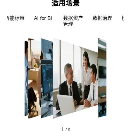
适用场景
超级员工
智能标审
AI for BI
数据资产
管理
1
/
6