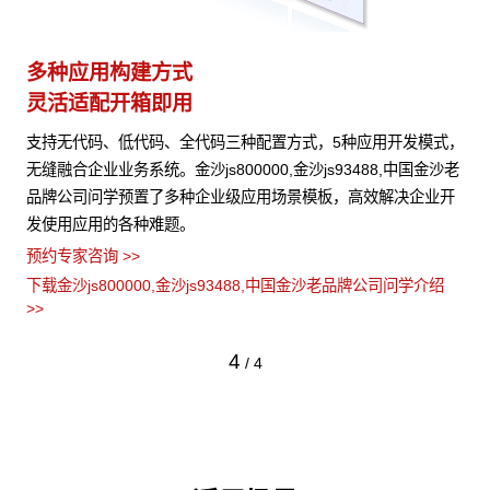
多种应用构建方式
异
灵活适配开箱即用
模
本、
支持无代码、低代码、全代码三种配置方式，5种应用开发模式，
金沙
 可
无缝融合企业业务系统。金沙js800000,金沙js93488,中国金沙老
信
域知
品牌公司问学预置了多种企业级应用场景模板，高效解决企业开
算
发使用应用的各种难题。
心
预约专家咨询 >>
预约
绍
下载金沙js800000,金沙js93488,中国金沙老品牌公司问学介绍
下载
>>
>>
4
/
4