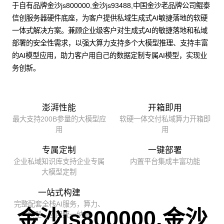
于自有品牌金沙js800000,金沙js93488,中国金沙老品牌公司鲲泰
信创服务器硬件底座，为客户提供私域生成式AI敏捷落地的软硬
一体式解决方案。兼顾企业级客户对生成式AI的敏捷落地和私域
部署的安全性需求，以强大算力支持多个大模型推理、支持丰富
的AI模型应用，助力客户用自己的数据定制专属AI模型，实现业
务创新。
澎湃性能
开箱即用
最大支持200B参量的大模型应
软硬一体交付私域算力开箱即
用
用
专属定制
一键部署
企业私域知识库支持企业专属
内置平台集成丰富功能
大模型定制
一站式构建
完整配套全栈AI服务，算力、
金沙js800000,金沙
模型、应用统一纳管