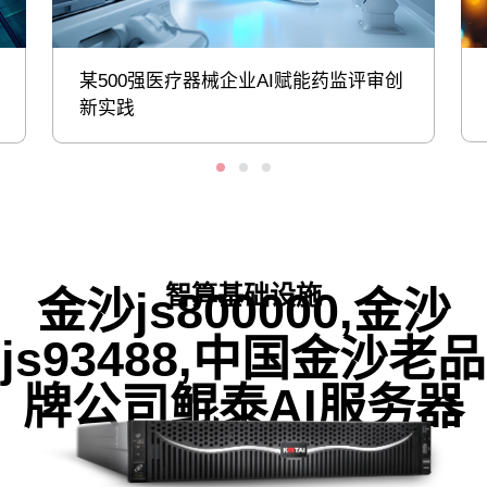
某500强医疗器械企业AI赋能药监评审创
新实践
智算基础设施
金沙js800000,金沙
js93488,中国金沙老品
牌公司鲲泰AI服务器