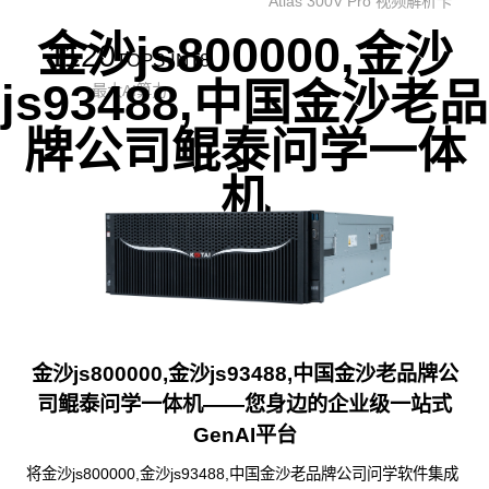
Atlas 300V Pro 视频解析卡
金沙js800000,金沙
1120
TOPS INT8
js93488,中国金沙老品
最大AI算力
牌公司鲲泰问学一体
机
金沙js800000,金沙js93488,中国金沙老品牌公
司鲲泰问学一体机——您身边的企业级一站式
GenAI平台
将金沙js800000,金沙js93488,中国金沙老品牌公司问学软件集成