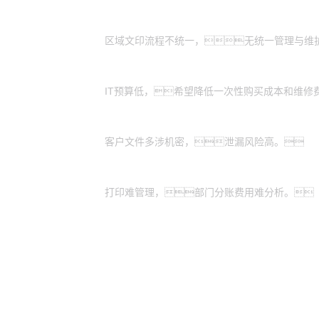
全国有分支机构的大型企业：
区域文印流程不统一，无统一管理与维
有轻资产运营需求的中小企业：
IT预算低，希望降低一次性购买成本和维修
特殊涉密行业：
客户文件多涉机密，泄漏风险高。
业务扩展期的企业：
打印难管理，部门分账费用难分析。