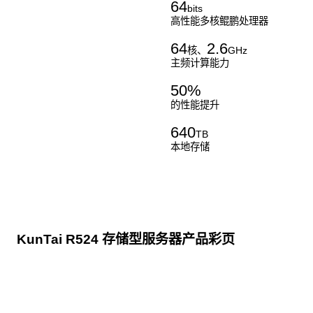
64
bits
高性能多核鲲鹏处理器
64
2.6
核、
GHz
主频计算能力
50
%
的性能提升
640
TB
本地存储
KunTai R524 存储型服务器产品彩页
点击下载