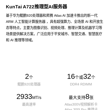
KunTai A722推理型AI服务器
基于华为鲲鹏920处理器和昇腾 Atlas AI 加速卡推出的新一代
ARM 人工智能计算服务器 ，具有超强算力、全场景 AI 和开放生
态等特点，主要为图像识别、视频处理、推理计算及机器学习等
场景提供解决方案，广泛应用于平安城市、智慧交通、智慧医疗
和 AI 推理等领域。
了解更多AI算力服务器
2
16
32
个
个或
个
鲲鹏920处理器
DDR4 RDIMM
2933
8
MT/s
最大支持
张
最高速率
Atlas300V视频解析卡
Atlas 300I Pro 推理卡