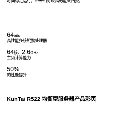
时间稳定运行，带来相对较高的能效回报。
了解更多通用算力服务器
64
bits
高性能多核鲲鹏处理器
64
2.6
核、
GHz
主频计算能力
50
%
的性能提升
KunTai R522 均衡型服务器产品彩页
点击下载