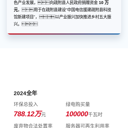
色产业发展，向疏附县人民政府捐赠资金
10 万
元
，用于在疏附县建设“中国电信援建疏附县科技
馆新建项目”，以产业振兴加快推进乡村五大振
兴。
践行环境保护，守护美好家园
2024全年
环保总投入
绿电购买量
788.12
万
100000
元
千瓦时
废弃物合法处置率
服务器可再生利用率