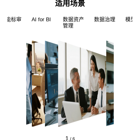
适用场景
超级员工
智能标审
AI for BI
数据资产
管理
1
/
6