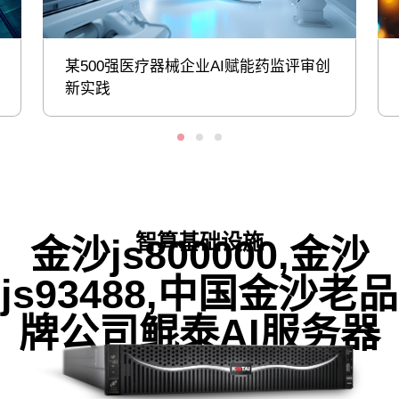
某500强医疗器械企业AI赋能药监评审创
新实践
智算基础设施
金沙js800000,金沙
js93488,中国金沙老品
牌公司鲲泰AI服务器