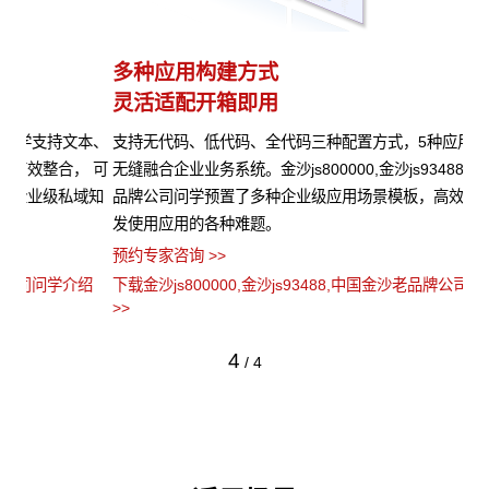
多种应用构建方式
异
灵活适配开箱即用
模
本、
支持无代码、低代码、全代码三种配置方式，5种应用开发模式，
金沙
 可
无缝融合企业业务系统。金沙js800000,金沙js93488,中国金沙老
信
域知
品牌公司问学预置了多种企业级应用场景模板，高效解决企业开
算
发使用应用的各种难题。
心
预约专家咨询 >>
预约
绍
下载金沙js800000,金沙js93488,中国金沙老品牌公司问学介绍
下载
>>
>>
4
/
4