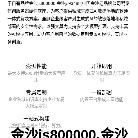
于自有品牌金沙js800000,金沙js93488,中国金沙老品牌公司鲲泰
信创服务器硬件底座，为客户提供私域生成式AI敏捷落地的软硬
一体式解决方案。兼顾企业级客户对生成式AI的敏捷落地和私域
部署的安全性需求，以强大算力支持多个大模型推理、支持丰富
的AI模型应用，助力客户用自己的数据定制专属AI模型，实现业
务创新。
澎湃性能
开箱即用
最大支持200B参量的大模型应
软硬一体交付私域算力开箱即
用
用
专属定制
一键部署
企业私域知识库支持企业专属
内置平台集成丰富功能
大模型定制
一站式构建
完整配套全栈AI服务，算力、
金沙js800000,金沙
模型、应用统一纳管