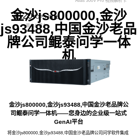
Atlas 300V Pro 视频解析卡
金沙js800000,金沙
1120
TOPS INT8
js93488,中国金沙老品
最大AI算力
牌公司鲲泰问学一体
机
金沙js800000,金沙js93488,中国金沙老品牌公
司鲲泰问学一体机——您身边的企业级一站式
GenAI平台
将金沙js800000,金沙js93488,中国金沙老品牌公司问学软件集成