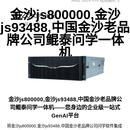
Atlas 300V Pro 视频解析卡
金沙js800000,金沙
1120
TOPS INT8
js93488,中国金沙老品
最大AI算力
牌公司鲲泰问学一体
机
金沙js800000,金沙js93488,中国金沙老品牌公
司鲲泰问学一体机——您身边的企业级一站式
GenAI平台
将金沙js800000,金沙js93488,中国金沙老品牌公司问学软件集成