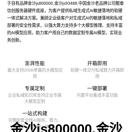
于自有品牌金沙js800000,金沙js93488,中国金沙老品牌公司鲲泰
信创服务器硬件底座，为客户提供私域生成式AI敏捷落地的软硬
一体式解决方案。兼顾企业级客户对生成式AI的敏捷落地和私域
部署的安全性需求，以强大算力支持多个大模型推理、支持丰富
的AI模型应用，助力客户用自己的数据定制专属AI模型，实现业
务创新。
澎湃性能
开箱即用
最大支持200B参量的大模型应
软硬一体交付私域算力开箱即
用
用
专属定制
一键部署
企业私域知识库支持企业专属
内置平台集成丰富功能
大模型定制
一站式构建
完整配套全栈AI服务，算力、
金沙js800000,金沙
模型、应用统一纳管