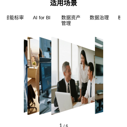
适用场景
超级员工
智能标审
AI for BI
数据资产
管理
1
/
6