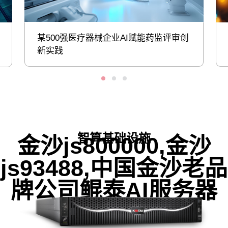
某500强医疗器械企业AI赋能药监评审创
新实践
智算基础设施
金沙js800000,金沙
js93488,中国金沙老品
牌公司鲲泰AI服务器