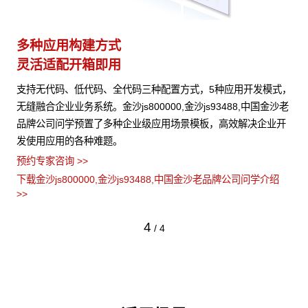
多种应用构建方式
异
灵活适配开箱即用
模
本、
支持无代码、低代码、全代码三种配置方式，5种应用开发模式，
金沙
 可
无缝融合企业业务系统。金沙js800000,金沙js93488,中国金沙老
信
域知
品牌公司问学预置了多种企业级应用场景模板，高效解决企业开
算
发使用应用的各种难题。
心
预约专家咨询 >>
预约
绍
下载金沙js800000,金沙js93488,中国金沙老品牌公司问学介绍
下载
>>
>>
4
/
4