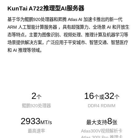
KunTai A722推理型AI服务器
基于华为鲲鹏920处理器和昇腾 Atlas AI 加速卡推出的新一代
ARM 人工智能计算服务器 ，具有超强算力、全场景 AI 和开放生
态等特点，主要为图像识别、视频处理、推理计算及机器学习等
场景提供解决方案，广泛应用于平安城市、智慧交通、智慧医疗
和 AI 推理等领域。
了解更多AI算力服务器
2
16
32
个
个或
个
鲲鹏920处理器
DDR4 RDIMM
2933
8
MT/s
最大支持
张
最高速率
Atlas300V视频解析卡
Atlas 300I Pro 推理卡