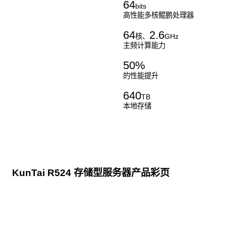
64
bits
高性能多核鲲鹏处理器
64
2.6
核、
GHz
主频计算能力
50
%
的性能提升
640
TB
本地存储
KunTai R524 存储型服务器产品彩页
点击下载