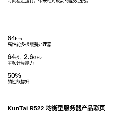
时间稳定运行，带来相对较高的能效回报。
了解更多通用算力服务器
64
bits
高性能多核鲲鹏处理器
64
2.6
核、
GHz
主频计算能力
50
%
的性能提升
KunTai R522 均衡型服务器产品彩页
点击下载