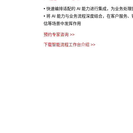
处理提供AI 辅助
• 将业务流程以作战地图的形式进行可视化呈现
服务、销售预测、风险评
个环节、节点之间的关系以及当前流程所处阶段
• AI 分析任务处理时间、资源消耗等指标数据
优化建议
• 流程管理者无需代码，通过拖拽、参数设置等
务流程
预约专家咨询 >>
下载智能流程工作台介绍 >>