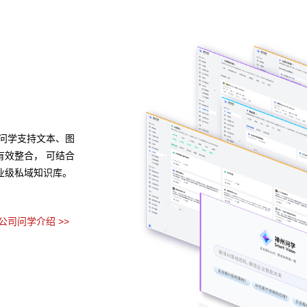
异构算力统一纳管
模型算力全面优化
种应用开发模式，无
金沙js800000,金沙js93488,中国金沙老品牌公司
488,中国金沙老品牌
创、多品牌CPU与GPU异构多端算力的统一管理，
解决企业开发使用应
技术瓶颈，可根据模型、芯片类型，弹性调度，提高
GPU使用效率。
预约专家咨询 >>
牌公司问学介绍 >>
下载金沙js800000,金沙js93488,中国金沙老品牌公