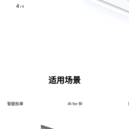
4
/
4
适用场景
智能标审
AI for BI