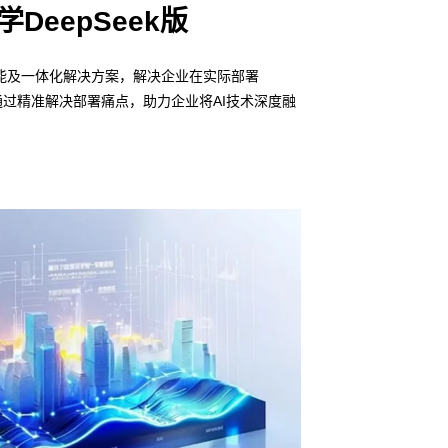
学DeepSeek版
场景赋能及一体化解决方案，解决企业在实际部署
通过精准解决部署痛点，助力企业将AI技术深度融
信创适配
无缝对接多
• 金沙js80000
DeepSeek版，
• 全栈私有化部署
• 软硬件深度集成
• 覆盖行业场景的
预约专家咨询 >>