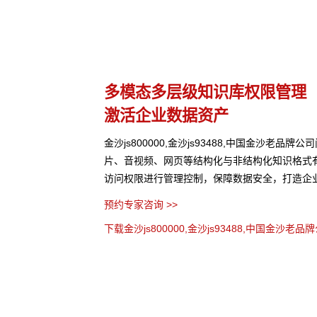
理
多种应用构建方式
灵活适配开箱即用
老品牌公司问学支持文本、图
支持无代码、低代码、全代码三种配置方式，5
格式有效整合， 可结合
缝融合企业业务系统。金沙js800000,金沙js93
造企业级私域知识库。
公司问学预置了多种企业级应用场景模板，高效
用的各种难题。
预约专家咨询 >>
沙老品牌公司问学介绍 >>
下载金沙js800000,金沙js93488,中国金沙老品