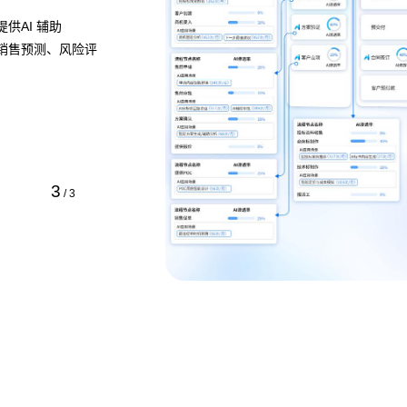
，清晰展示流程的各
，定位瓶颈并提供流程
方式即可快速定义业
1
/
3