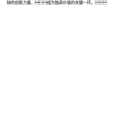
缺的创新力量，成为独具价值的关键一环。
股票代码：000034.SZ
金沙js800000,金沙
金沙js800000,金沙
金沙js800000,金沙
js93488,中国金沙老
js93488,中国金沙老
js93488,中国金沙老
品牌公司控股
品牌公司信息
品牌公司问学
金沙js800000,金沙
金沙js800000,金沙
金沙js800000,金沙
js93488,中国金沙老
js93488,中国金沙老
js93488,中国金沙老
品牌公司鲲泰
品牌公司云科
品牌公司商桥
山石网科
高科数聚
GoPomelo
联系我们
隐私政策
法律声明