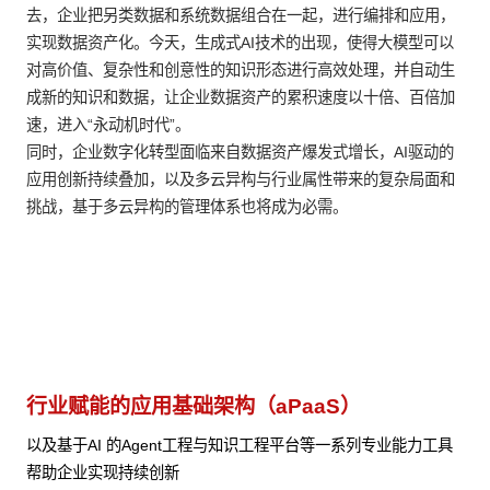
去，企业把另类数据和系统数据组合在一起，进行编排和应用，
实现数据资产化。今天，生成式AI技术的出现，使得大模型可以
对高价值、复杂性和创意性的知识形态进行高效处理，并自动生
成新的知识和数据，让企业数据资产的累积速度以十倍、百倍加
速，进入“永动机时代”。
同时，企业数字化转型面临来自数据资产爆发式增长，AI驱动的
应用创新持续叠加，以及多云异构与行业属性带来的复杂局面和
挑战，基于多云异构的管理体系也将成为必需。
架构（aPaaS）
云原生就绪开发工具与技术
和面向AI的底层公共基础
工程与知识工程平台等一系列专业能力工具
在基础设施层面，基于商业或开源