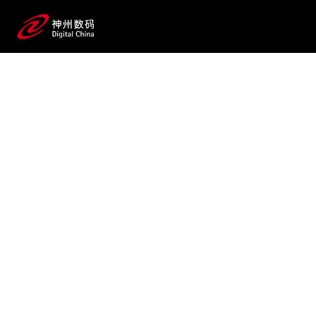
2025 / 07 / 24
金沙js800000,金沙js93488,中国金沙
老品牌公司问学论文发布：提
出企业级大模型智能体规划新范式
“Routine”，显著提升执行稳
定性与准确性